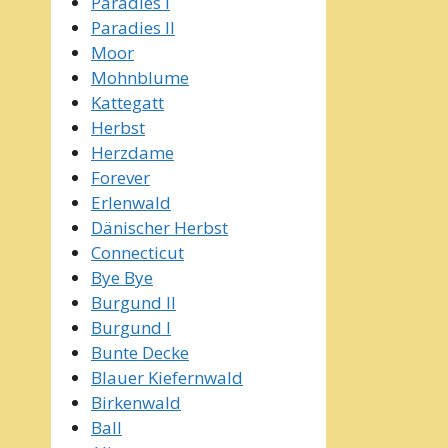
Paradies I
Paradies II
Moor
Mohnblume
Kattegatt
Herbst
Herzdame
Forever
Erlenwald
Dänischer Herbst
Connecticut
Bye Bye
Burgund II
Burgund I
Bunte Decke
Blauer Kiefernwald
Birkenwald
Ball