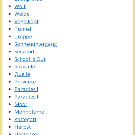
Wolf
Weide
Vogelkopf
Tunnel
Treppe
Sonnenuntergang
Seewind
School Is Out
Rapsfeld
Quelle
Provence
Paradies I
Paradies II
Moor
Mohnblume
Kattegatt
Herbst
Herzdame