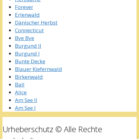
Forever
Erlenwald
Dänischer Herbst
Connecticut
Bye Bye
Burgund II
Burgund I
Bunte Decke
Blauer Kiefernwald
Birkenwald
Ball
Alice
Am See II
Am See I
Urheberschutz © Alle Rechte