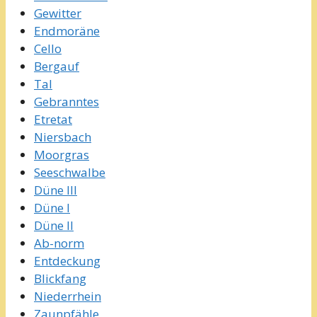
Gewitter
Endmoräne
Cello
Bergauf
Tal
Gebranntes
Etretat
Niersbach
Moorgras
Seeschwalbe
Düne III
Düne I
Düne II
Ab-norm
Entdeckung
Blickfang
Niederrhein
Zaunpfähle