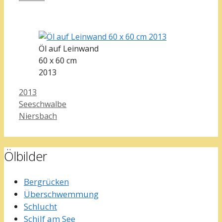
Öl auf Leinwand
60 x 60 cm
2013
Kategorien
2013
Seeschwalbe
Niersbach
Ölbilder
Bergrücken
Überschwemmung
Schlucht
Schilf am See