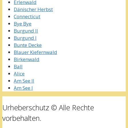
Erlenwald
Dänischer Herbst
Connecticut
Bye Bye
Burgund II
Burgund I
Bunte Decke
Blauer Kiefernwald
Birkenwald
Ball
Alice
Am See II
Am See I
Urheberschutz © Alle Rechte
vorbehalten.