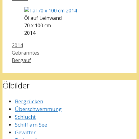
Öl auf Leinwand
70 x 100 cm
2014
Kategorien
2014
Gebranntes
Bergauf
Ölbilder
Bergrücken
Überschwemmung
Schlucht
Schilf am See
Gewitter