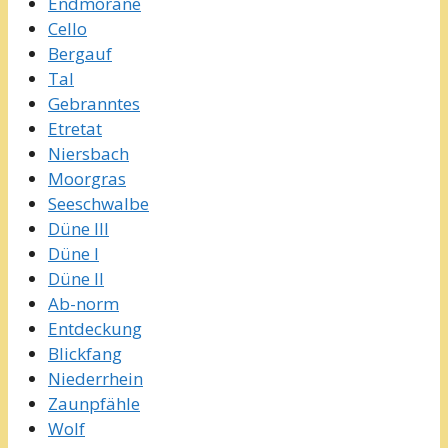
Endmoräne
Cello
Bergauf
Tal
Gebranntes
Etretat
Niersbach
Moorgras
Seeschwalbe
Düne III
Düne I
Düne II
Ab-norm
Entdeckung
Blickfang
Niederrhein
Zaunpfähle
Wolf