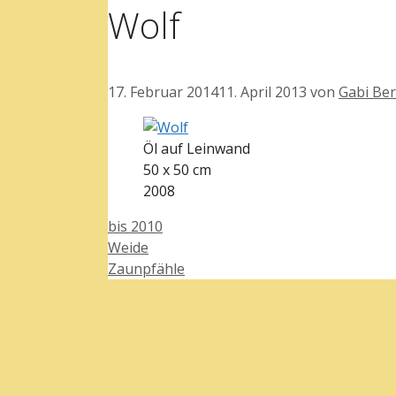
Wolf
17. Februar 2014
11. April 2013
von
Gabi Be
Öl auf Leinwand
50 x 50 cm
2008
Kategorien
bis 2010
Weide
Zaunpfähle