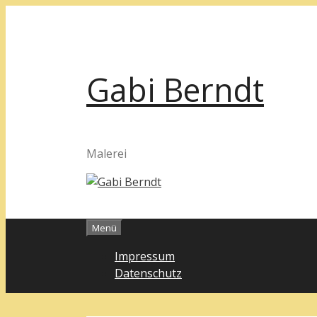
Zum
Inhalt
springen
Gabi Berndt
Malerei
Menü
Impressum
Datenschutz