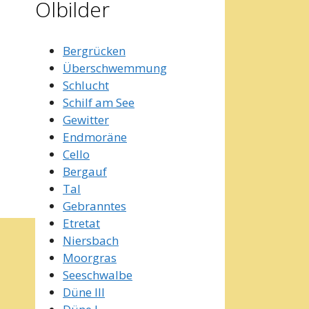
Ölbilder
Bergrücken
Überschwemmung
Schlucht
Schilf am See
Gewitter
Endmoräne
Cello
Bergauf
Tal
Gebranntes
Etretat
Niersbach
Moorgras
Seeschwalbe
Düne III