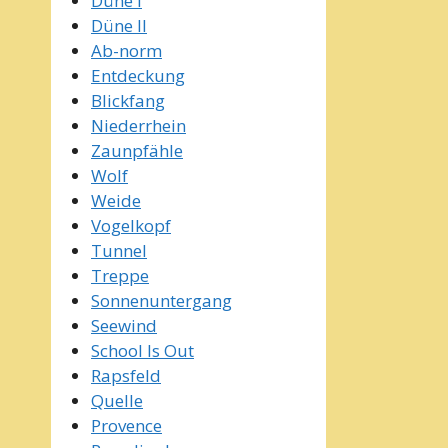
Düne I
Düne II
Ab-norm
Entdeckung
Blickfang
Niederrhein
Zaunpfähle
Wolf
Weide
Vogelkopf
Tunnel
Treppe
Sonnenuntergang
Seewind
School Is Out
Rapsfeld
Quelle
Provence