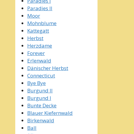
Paradies I
Paradies II
Moor
Mohnblume
Kattegatt
Herbst
Herzdame
Forever
Erlenwald
Dänischer Herbst
Connecticut
Bye Bye
Burgund II
Burgund I
Bunte Decke
Blauer Kiefernwald
Birkenwald
Ball