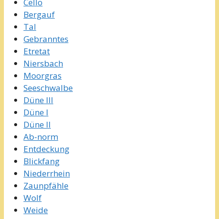
Cello
Bergauf
Tal
Gebranntes
Etretat
Niersbach
Moorgras
Seeschwalbe
Düne III
Düne I
Düne II
Ab-norm
Entdeckung
Blickfang
Niederrhein
Zaunpfähle
Wolf
Weide