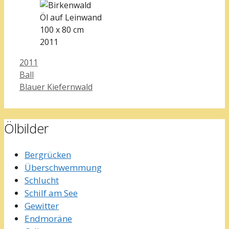
Öl auf Leinwand
100 x 80 cm
2011
Kategorien
2011
Ball
Blauer Kiefernwald
Ölbilder
Bergrücken
Überschwemmung
Schlucht
Schilf am See
Gewitter
Endmoräne