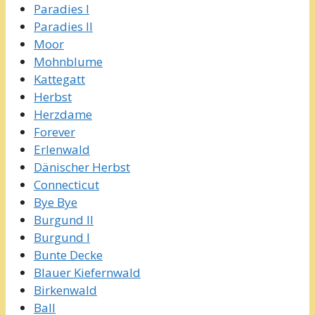
Paradies I
Paradies II
Moor
Mohnblume
Kattegatt
Herbst
Herzdame
Forever
Erlenwald
Dänischer Herbst
Connecticut
Bye Bye
Burgund II
Burgund I
Bunte Decke
Blauer Kiefernwald
Birkenwald
Ball