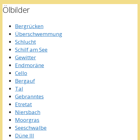
Ölbilder
Bergrücken
Überschwemmung
Schlucht
Schilf am See
Gewitter
Endmoräne
Cello
Bergauf
Tal
Gebranntes
Etretat
Niersbach
Moorgras
Seeschwalbe
Düne III