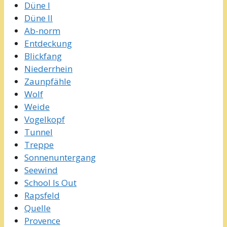
Düne I
Düne II
Ab-norm
Entdeckung
Blickfang
Niederrhein
Zaunpfähle
Wolf
Weide
Vogelkopf
Tunnel
Treppe
Sonnenuntergang
Seewind
School Is Out
Rapsfeld
Quelle
Provence