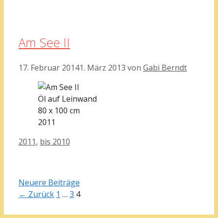
Am See II
17. Februar 2014
1. März 2013
von
Gabi Berndt
Öl auf Leinwand
80 x 100 cm
2011
Kategorien
2011
,
bis 2010
Neuere Beiträge
Seite
Seite
Seite
←
Zurück
1
…
3
4